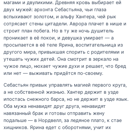
магами и двуликими. Древняя кровь выбирает ей
двух мужей: архонта Себастьяна, чьи глаза
вспыхивают золотом, и альфу Хантера, чей рык
сотрясает стены цитадели. Аврора плачет в нише и
строит план побега. Но в ту же ночь душитель
проникает в её покои, и девушка умирает — а
просыпается в её теле Ярина, воспитательница из
другого мира, привыкшая спорить с родителями и
утешать чужих детей. Она смотрит в зеркало на
чужое лицо, нюхает чужие духи и решает, что бред
или нет — выживать придётся по-своему.
Себастьян привык управлять магией первого круга,
а не собственной жизнью. Хантер держит в узде
ипостась снежного барса, но не держит в узде язык.
Оба мужа ненавидят друг друга, ненавидят
навязанный брак и готовы отправить жену
подальше — в Нордвелл, за ледяное плато, к стае
хищников. Ярина едет с оборотнями, учит их