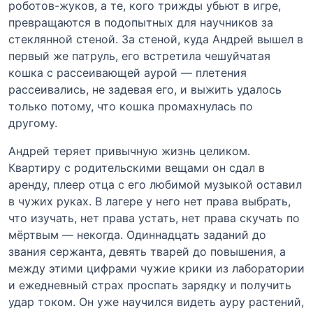
роботов-жуков, а те, кого трижды убьют в игре,
превращаются в подопытных для научников за
стеклянной стеной. За стеной, куда Андрей вышел в
первый же патруль, его встретила чешуйчатая
кошка с рассеивающей аурой — плетения
рассеивались, не задевая его, и выжить удалось
только потому, что кошка промахнулась по
другому.
Андрей теряет привычную жизнь целиком.
Квартиру с родительскими вещами он сдал в
аренду, плеер отца с его любимой музыкой оставил
в чужих руках. В лагере у него нет права выбрать,
что изучать, нет права устать, нет права скучать по
мёртвым — некогда. Одиннадцать заданий до
звания сержанта, девять тварей до повышения, а
между этими цифрами чужие крики из лаборатории
и ежедневный страх проспать зарядку и получить
удар током. Он уже научился видеть ауру растений,