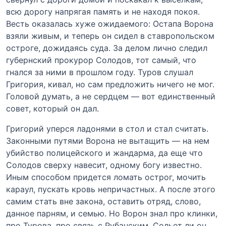
всю дорогу напрягая память и не находя покоя.
Весть оказалась хуже ожидаемого: Остапа Ворона
взяли живым, и теперь он сидел в ставропольском
остроге, дожидаясь суда. За делом лично следил
губернский прокурор Солодов, тот самый, что
гнался за ними в прошлом году. Туров слушал
Григория, кивал, но сам предложить ничего не мог.
Головой думать, а не сердцем — вот единственный
совет, который он дал.
Григорий уперся ладонями в стол и стал считать.
Законными путями Ворона не вытащить — на нем
убийство полицейского и жандарма, да еще что
Солодов сверху навесит, одному богу известно.
Иным способом придется ломать острог, мочить
караул, пускать кровь непричастных. А после этого
самим стать вне закона, оставить отряд, слово,
данное парням, и семью. Но Ворон знал про клинки,
про Турова, про связь с Рубанским. Сольет ли он