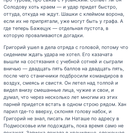
Солодову хоть краем — и удар придет быстро,
оттуда, откуда не ждут. Шашки с клеймом ворона,
если их не припрятали, уже могут быть у графа. А
где теперь Бажецук — отдельная пустота, в
которую проваливаются догадки.
Григорий ушел в дела отряда с головой, потому что
сидением ждать удара не хотел. Его казачата
вышли на состязания с учебной сотней и сыграли
вничью — двадцать пять баллов на двадцать пять,
после чего станичники подбросили командиров в
воздух, смеясь и свистя. Он летел над толпой и
видел внизу смешанные лица, чужие и свои, и
думал, что через несколько лет многим из этих
парней придется встать в одном строю рядом. Хан
парил где-то вверху, склоняя голову набок, и
Григорий не знал, писать ли Наташе по адресу в
Подмосковье или подождать, пока время само не
покажет. Записка лежала в хранилище, сложенная