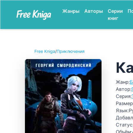
Жанры
Авторы
Серии
П
книг
Free Kniga
/
Приключения
Ка
Жанр:
Б
Автор:
Серия:
Размер
Язык:
Р
Добавл
Статус
Объём: