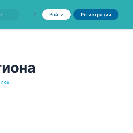
Войти
Регистрация
гиона
тика