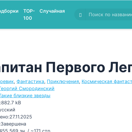
одборки
TOP-
Случайная
100
питан Первого Ле
оевик
,
Фантастика
,
Приключения
,
Космическая фантас
Георгий Смородинский
Такие близкие звезды
:
882.7 kB
усский
ено:
27.11.2025
:
Завершена
455 569 зн. / ~171 стр.