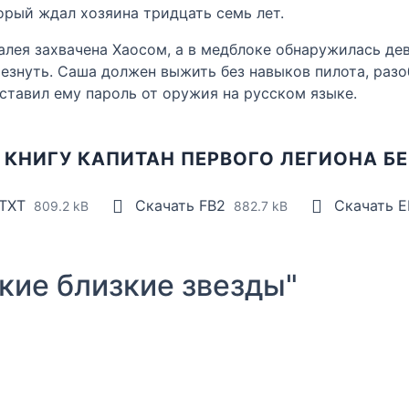
орый ждал хозяина тридцать семь лет.
Талея захвачена Хаосом, а в медблоке обнаружилась д
езнуть. Саша должен выжить без навыков пилота, разобр
оставил ему пароль от оружия на русском языке.
 КНИГУ КАПИТАН ПЕРВОГО ЛЕГИОНА Б
 TXT
Скачать FB2
Скачать 
809.2 kB
882.7 kB
ие близкие звезды"