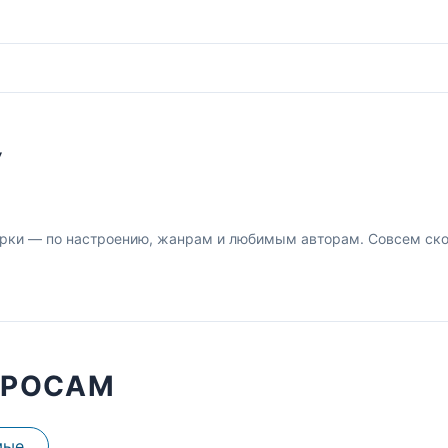
У
рки — по настроению, жанрам и любимым авторам. Совсем скор
ПРОСАМ
мые