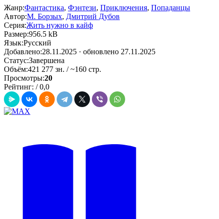
Жанр:
Фантастика
,
Фэнтези
,
Приключения
,
Попаданцы
Автор:
М. Борзых
,
Дмитрий Дубов
Серия:
Жить нужно в кайф
Размер:
956.5 kB
Язык:
Русский
Добавлено:
28.11.2025
· обновлено 27.11.2025
Статус:
Завершена
Объём:
421 277 зн. / ~160 стр.
Просмотры:
20
Рейтинг:
/
0,0