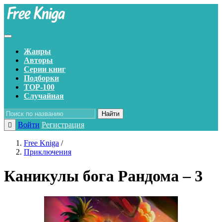
Жанры
Авторы
Серии книг
Подборки
TOP-100
Случайная
Найти
Войти
Регистрация
Free Kniga
/
Приключения
Каникулы бога Рандома – 3