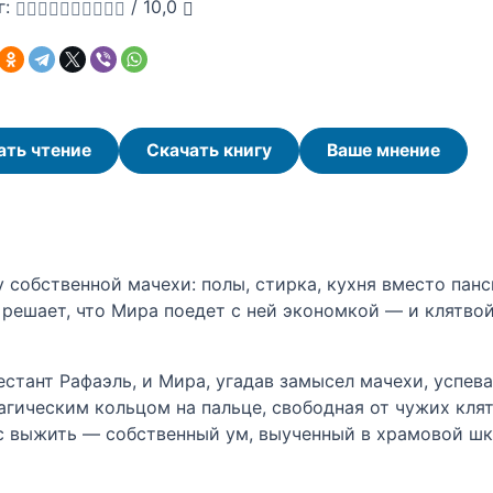
г:
/
10,0
ать чтение
Скачать книгу
Ваше мнение
 собственной мачехи: полы, стирка, кухня вместо панс
 решает, что Мира поедет с ней экономкой — и клятво
стант Рафаэль, и Мира, угадав замысел мачехи, успев
агическим кольцом на пальце, свободная от чужих клят
с выжить — собственный ум, выученный в храмовой шк