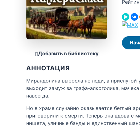
Рейтин
Нач
Добавить в библиотеку
АННОТАЦИЯ
Мирандолина выросла не леди, а прислугой у
выходит замуж за графа-алкоголика, мачеха
навсегда.
Но в храме случайно оказывается беглый аре
приговорили к смерти. Теперь она вдова с м
нищета, уличные банды и единственный шан