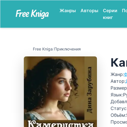
Жанры
Авторы
Серии
П
книг
Free Kniga
/
Приключения
Ка
Жанр:
Ф
Автор:
Размер
Язык:
Р
Добавл
Статус
Объём:
Просм