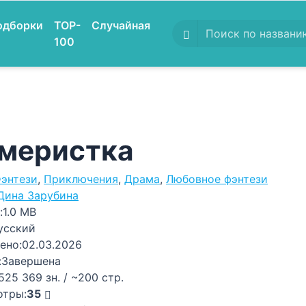
одборки
TOP-
Случайная
100
меристка
энтези
,
Приключения
,
Драма
,
Любовное фэнтези
Дина Зарубина
:
1.0 MB
усский
ено:
02.03.2026
:
Завершена
525 369 зн. / ~200 стр.
отры:
35