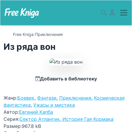
Free Kniga
/
Приключения
Из ряда вон
Добавить в библиотеку
Жанр:
Боевик
,
Фэнтези
,
Приключения
,
Космическая
фантастика
,
Ужасы и мистика
Автор:
Евгений Капба
Серия:
Сектор Атлантик. История Гая Кормака
Размер:
967.8 kB