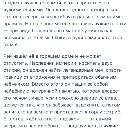
владеют лучше её самой, и тяга прятаться за
чужими спинами. Она хочет одного: разобраться,
кто она теперь, и не погибнуть раньше, чем поймёт
правила. Но в её новом теле остались чужие страхи
— при виде беловолосого мага в чужих глазах
вспыхивают жёлтые блики, а руки сами хватаются
за меч.
Рэй нашёл её в горящем доме и не может
отпустить. Наследник империи, носитель двух
стихий, он должен найти легендарный меч, спасти
границу от вторжения и притвориться обычным
наёмником. Вместо этого он тащит за собой
найдёнку с потерянной памятью, которая владеет
его мечом лучше, чем положено девице её вида,
целуется так, что он забывает вздохнуть, а потом
валит его на землю и приставляет к горлу остриё.
Его отец ждёт карту, его дракон — тот самый
зверь, что нёс их обоих, — подначивает, а чужие