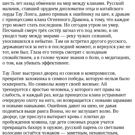
шесть лет назад обменяли на мир между кланами. Русский
мальчик, ставший орудием дипломатии отца и китайского
лорда Тау Лонга, давно привык к ошейнику на шее, к дракам
с принцессами клана Огненного Дракона, к тому, что каждое
утро может стать последним. Но сегодня утром он умер.
Песчаный смерч трёх сестёр загнал его под землю, и он
увидел тьму между мирами — реку чужих сознаний,
уносившихся в небытие. Там он встретил другого русского,
державшегося за него в последний момент, и вернулся уже не
тот, кем был. Глаза его теперь смотрят с холодным
спокойствием, а в голове чужие знания о боли, о медитациях,
о том, как убивать эффективнее.
Тау Лонг выстроил дворец из союзов и компромиссов,
превратив заложника в символ победы, которую нельзя было
осквернить. Но символы живут своей жизнью: Ай
тренируется с яростью человека, у которого нет права на
слабость, и каждый раз, когда принцессы клана устраивают
очередную охоту на него, он возвращается с новыми шрамами
и новыми навыками. Ошейник давит на шею, не давая
подняться выше ранга Воина, но не заглушает волю. Во
дворце, где прислуга вытирает кровь с плитки до
пробуждения хозяина, где дети союзных родов учатся
превращать бахиру в оружие, русский парень со светлыми
волосами остаётся чужаком — заметным, ненавистным,