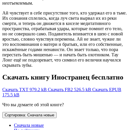
неотъемлемым.
Ай чувствует в себе присутствие того, кто удержал его в тьме.
Их сознания сплелись, когда луч света вырвал их из реки
смерти, и теперь он движется в киселе медитативного
пространства, отрабатывая удары, которые помнит его тело,
но не совершало само. Подавитель впивается в шею с новой
яростью, словно чувствуя перемены. Ай не знает, чужие ли
это воспоминания о матери и братьях, или его собственные,
искажённые годами ненависти. Он знает только, что пора
перестать быть мишенью — и начать быть охотником. Тау
Лонг ещё не подозревает, что символ его величия научился
скрывать зубы.
Скачать книгу Иностранец бесплатно
Скачать TXT
979.2 kB
Скачать FB2
526.5 kB
Скачать EPUB
175.5 kB
Что вы думаете об этой книге?
Сортировка: Сначала новые
Сначала новые