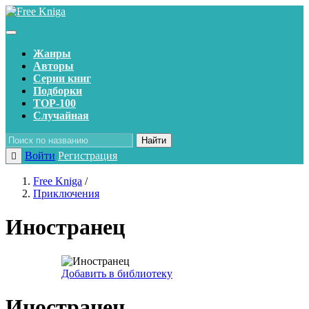
Жанры
Авторы
Серии книг
Подборки
TOP-100
Случайная
Найти
Войти
Регистрация
Free Kniga
/
Приключения
Иностранец
Добавить в библиотеку
Иностранец