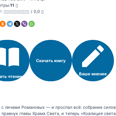
отры:
11
г:
/
0,0
Скачать книгу
Ваше мнение
ать чтение
 с личами Романовых — и проспал всё: собрание силов
л правнук главы Храма Света, и теперь «Коалиция све