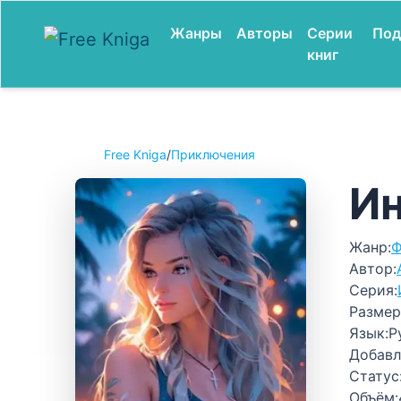
Жанры
Авторы
Серии
Под
книг
Free Kniga
/
Приключения
Ин
Жанр:
Ф
Автор:
Серия:
Размер
Язык:
Р
Добавл
Статус
Объём: