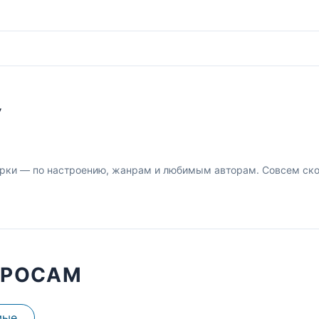
У
рки — по настроению, жанрам и любимым авторам. Совсем скор
ПРОСАМ
мые