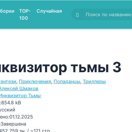
борки
TOP-
Случайная
100
квизитор тьмы 3
энтези
,
Приключения
,
Попаданцы
,
Триллеры
Алексей Шмаков
Инквизитор Тьмы
:
854.8 kB
усский
ено:
01.12.2025
:
Завершена
452 759 зн. / ~171 стр.