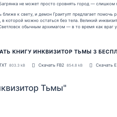
 Багрянка не может просто сровнять город — слишком
 ближе к свету, и демон Граитулт предлагает помочь р
 в которой можно остаться без тела. Великий инквизи
Светловск обычным архимагом — в то время как враг у
АТЬ КНИГУ ИНКВИЗИТОР ТЬМЫ 3 БЕСП
 TXT
Скачать FB2
Скачать 
803.3 kB
854.8 kB
квизитор Тьмы"