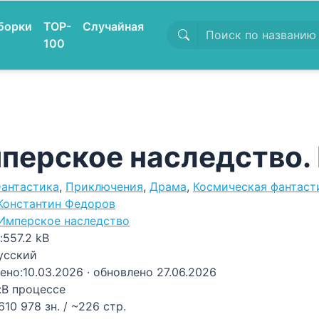
борки
TOP-
Случайная
100
перское наследство. E
антастика
,
Приключения
,
Драма
,
Космическая фантаст
Константин Федоров
Имперское наследство
:
557.2 kB
усский
ено:
10.03.2026
· обновлено 27.06.2026
:
В процессе
610 978 зн. / ~226 стр.