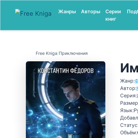
Жанры
Авторы
Серии
Под
книг
Free Kniga
/
Приключения
Им
Жанр:
Ф
Автор:
Серия:
Размер
Язык:
Р
Добавл
Статус
Объём: