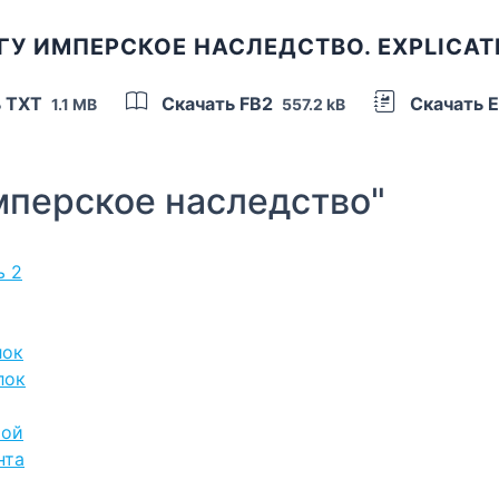
ГУ ИМПЕРСКОЕ НАСЛЕДСТВО. EXPLICAT
ь TXT
Скачать FB2
Скачать 
1.1 MB
557.2 kB
перское наследство"
ь 2
лок
лок
рой
нта