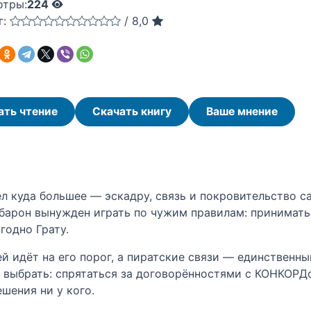
отры:
224
г:
/
8,0
ать чтение
Скачать книгу
Ваше мнение
ёл куда большее — эскадру, связь и покровительство 
 барон вынужден играть по чужим правилам: принимать
годно Грату.
ей идёт на его порог, а пиратские связи — единствен
 выбрать: спрятаться за договорённостями с КОНКОРДо
ешения ни у кого.