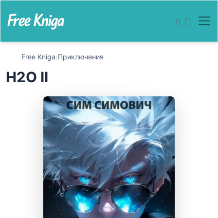
Free Kniga
/
Приключения
H2O II