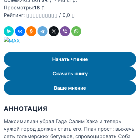
Объём:
405 861 зн. / ~148 стр.
Просмотры:
18
Рейтинг:
/
0,0
Начать чтение
Скачать книгу
Ваше мнение
АННОТАЦИЯ
Максимилиан убрал Гадэ Салим Хакэ и теперь
чужой город должен стать его. План прост: выжечь
сеть гольмерских бегунков, спровоцировать Собэ