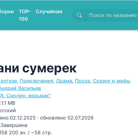
борки
TOP-
Случайная
100
ани сумерек
энтези
,
Приключения
,
Драма
,
Проза
,
Сказки и мифы
Андрей Васильев
"А. Смолин, ведьмак"
:
1.1 MB
усский
ено:
02.12.2025
· обновлено 02.07.2026
:
Завершена
158 200 зн. / ~58 стр.