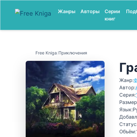
Жанры
Авторы
Серии
Под
книг
Free Kniga
/
Приключения
Гр
Жанр:
Ф
Автор:
Серия:
Размер
Язык:
Р
Добавл
Статус
Объём: