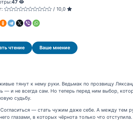
отры:
47
г:
/
10,0
ать чтение
Ваше мнение
живые тянут к нему руки. Ведьмак по прозвищу Ляксан
ть — и не всегда сам. Но теперь перед ним выбор, кото
новую судьбу.
. Согласиться — стать чужим даже себе. А между тем р
него глазами, в которых чёрнота только что отступила.