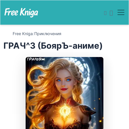
Free Kniga
/
Приключения
ГРАЧ^3 (БоярЪ-аниме)