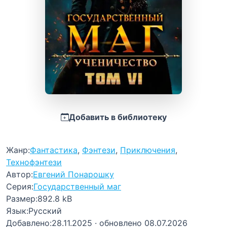
Добавить в библиотеку
Жанр:
Фантастика
,
Фэнтези
,
Приключения
,
Технофэнтези
Автор:
Евгений Понарошку
Серия:
Государственный маг
Размер:
892.8 kB
Язык:
Русский
Добавлено:
28.11.2025
· обновлено 08.07.2026