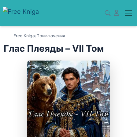
Free Kniga
/
Приключения
Глас Плеяды – VII Том