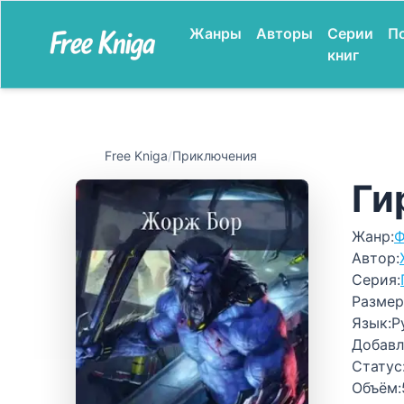
Жанры
Авторы
Серии
П
книг
Free Kniga
/
Приключения
Ги
Жанр:
Ф
Автор:
Серия:
Размер
Язык:
Р
Добавл
Статус
Объём: