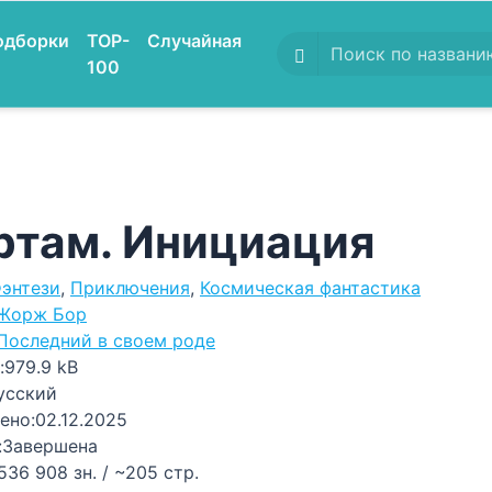
одборки
TOP-
Случайная
100
ртам. Инициация
энтези
,
Приключения
,
Космическая фантастика
Жорж Бор
Последний в своем роде
:
979.9 kB
усский
ено:
02.12.2025
:
Завершена
536 908 зн. / ~205 стр.