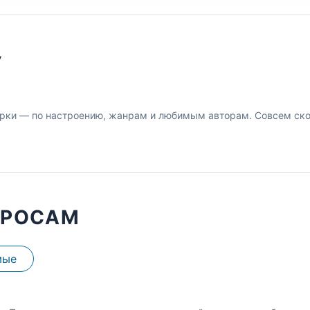
У
рки — по настроению, жанрам и любимым авторам. Совсем скор
ПРОСАМ
мые