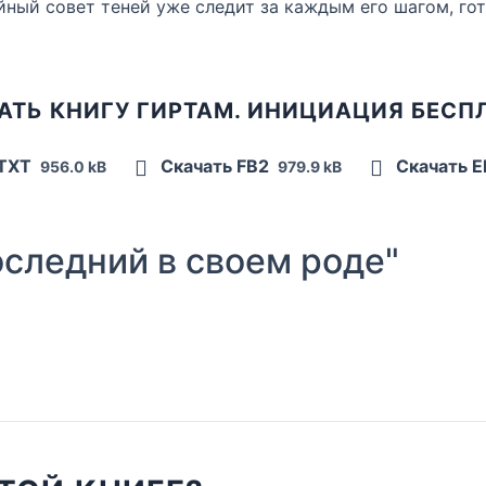
йный совет теней уже следит за каждым его шагом, го
АТЬ КНИГУ ГИРТАМ. ИНИЦИАЦИЯ БЕСП
 TXT
Скачать FB2
Скачать 
956.0 kB
979.9 kB
следний в своем роде"