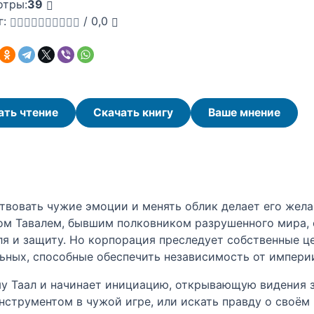
отры:
39
г:
/
0,0
ать чтение
Скачать книгу
Ваше мнение
ствовать чужие эмоции и менять облик делает его же
ом Тавалем, бывшим полковником разрушенного мира, 
ля и защиту. Но корпорация преследует собственные це
ьных, способные обеспечить независимость от импери
у Таал и начинает инициацию, открывающую видения з
нструментом в чужой игре, или искать правду о своём