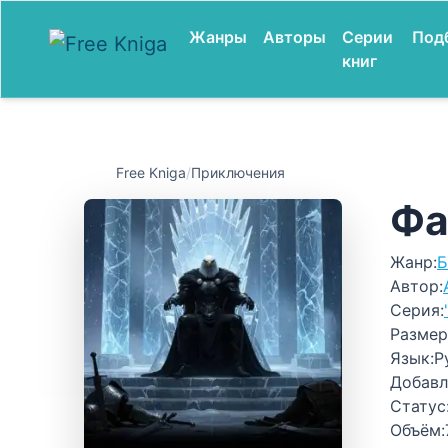
Жанры
Авторы
Серии
Под
книг
Free Kniga
/
Приключения
Фа
Жанр:
Б
Автор:
Серия:
Размер
Язык:
Р
Добавл
Статус
Объём: