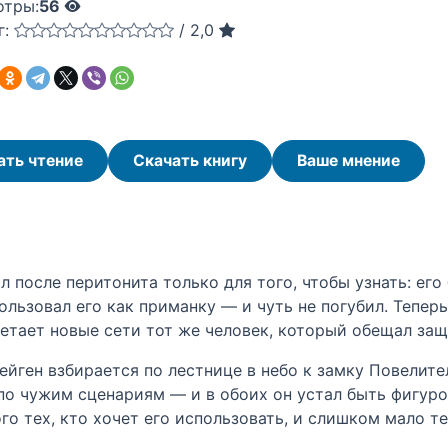
отры:
56
г:
/
2,0
ать чтение
Скачать книгу
Ваше мнение
л после перитонита только для того, чтобы узнать: ег
пользовал его как приманку — и чуть не погубил. Тепер
летает новые сети тот же человек, который обещал защ
йген взбирается по лестнице в небо к замку Повелител
по чужим сценариям — и в обоих он устал быть фигуро
го тех, кто хочет его использовать, и слишком мало т