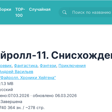
борки
TOP-
Случайная
100
йролл-11. Снисхожден
оевик
,
Фантастика
,
Фэнтези
,
Приключения
Андрей Васильев
"Файролл. Хроники Хейгена"
:
1.3 MB
усский
ено:
07.03.2026
· обновлено 06.03.2026
:
Завершена
740 364 зн. / ~278 стр.