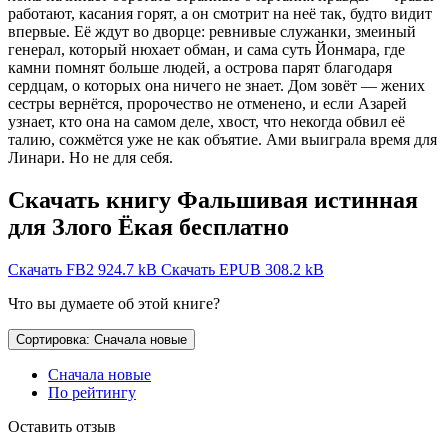
работают, касания горят, а он смотрит на неё так, будто видит
впервые. Её ждут во дворце: ревнивые служанки, змеиный
генерал, который нюхает обман, и сама суть Йонмара, где
камни помнят больше людей, а острова парят благодаря
сердцам, о которых она ничего не знает. Дом зовёт — жених
сестры вернётся, пророчество не отменено, и если Азарей
узнает, кто она на самом деле, хвост, что некогда обвил её
талию, сожмётся уже не как объятие. Ами выиграла время для
Линари. Но не для себя.
Скачать книгу Фальшивая истинная
для Злого Ёкая бесплатно
Скачать FB2
924.7 kB
Скачать EPUB
308.2 kB
Что вы думаете об этой книге?
Сортировка: Сначала новые
Сначала новые
По рейтингу
Оставить отзыв