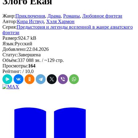
Злого Ёкая
Жанр:
Приключения
,
Драма
,
Романы
,
Любовное фэнтези
Автор:
Кира Иствуд
,
Хэля Хармон
Серия:
Предыстория и легенды вселенной в жанре азиатского
фэнтези
Размер:
924.7 kB
Язык:
Русский
Добавлено:
22.04.2026
Статус:
Завершена
Объём:
337 088 зн. / ~129 стр.
Просмотры:
164
Рейтинг:
/
10,0