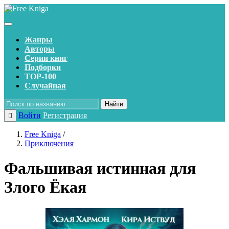
Жанры
Авторы
Серии книг
Подборки
TOP-100
Случайная
Найти
Войти
Регистрация
Free Kniga
/
Приключения
Фальшивая истинная для
Злого Ёкая