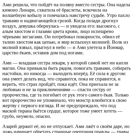
Ами решила, что пойдёт на поляну вместо сестры. Она надела
кимоно Линари, схватила её браслеты, вскочила на
волшебную кобылу и помчалась навстречу судьбе. Утро пахло
травами и надвигающейся грозой. Когда позади дрогнул
воздух, девушка обернулась — и увидела его: высокого, с
алым хвостом и глазами цвета крови, лицо испещрено
чёрными зигзагами. Он потребовал покорности, обвил её
талию хвостом как цепью, и мир вспыхнул молнией. Волк из
молний взвыл, прыгнул в небо — и Ами улетела в Йонмар,
царство ёкаев, оставив дом под ногами.
Ами — младшая сестра лекаря, у которой самой нет ни капли
магии. Она привыкла быть рядом, помогать травами, собирать
настойки, но никогда — выходить вперёд. Её сила в другом:
она умеет делать вид, что справится, пока не справится, и
верить, что страх пройдёт, пока идёт. Она приехала не за
любовью и не за приключениями — спасти сестру от
пророчества, где та погибает от рук этого самого ёкая. Только
вот пророчество не упоминало, что монстр влюбится в свою
жертву с первого взгляда. И не предупреждало, что под
маской тирана бьётся сердце, которое тоже умеет хотеть —
грубо, неумело, опасно.
Азарей держит её, но не отпускает. Ами лжёт о своём даре, но
ложь начинает обретать странные очертания правды — травы