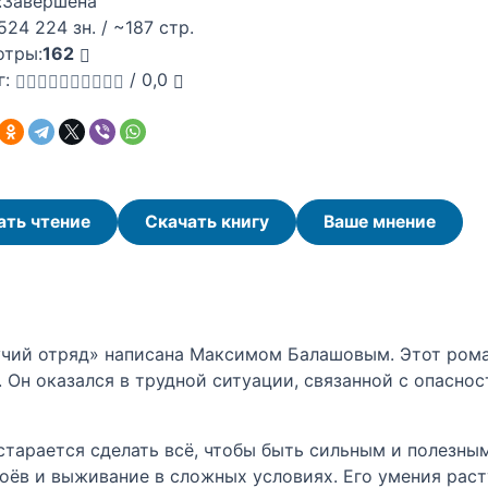
:
Завершена
524 224 зн. / ~187 стр.
отры:
162
г:
/
0,0
ать чтение
Скачать книгу
Ваше мнение
Летучий отряд» написана Максимом Балашовым. Этот ро
. Он оказался в трудной ситуации, связанной с опаснос
старается сделать всё, чтобы быть сильным и полезны
оёв и выживание в сложных условиях. Его умения расту