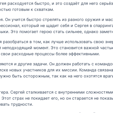
гея расходуется быстро, и это создаёт для него серьё
остью готовым к схваткам.
я. Он учится быстро стрелять из разного оружия и ма
ессионал, который не щадит себя и Сергея в спарринга
выки. Это помогает герою стать сильнее, однако заме
я разобраться в том, как лучше использовать свою эн
ый неподходящий момент. Это становится важной частью
ь свои расходные процессы более эффективными.
ляются и другие задачи. Он должен работать с командо
иске новых участников для их миссии. Команда связана
нужно быть осторожным, так как на него охотятся враг
тера. Сергей сталкивается с внутренними сложностями
Этот страх не покидает его, но он старается не показ
евать трудности.