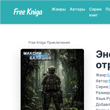
Жанры
Авторы
Серии
П
книг
Free Kniga
/
Приключения
Эн
от
Жанр:
Б
Автор:
Серия:
Размер
Язык:
Р
Добавл