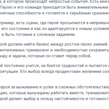
, в котором происходят непростые события. Есть множ
 Герою и его команде приходится быть внимательными 
онятные способности и готовятся к серьёзным сражени
пример, есть сцены, где герой просыпается в непривыч
я его состояние и как он адаптируется к новым услови
ю и быть готовым к сложным заданиям.
герой должен найти баланс между ростом своих умений
нтенсивных тренировок и необходимостью сохранить с
нду и задачи, которые он ставит перед собой.
 постоянно учится, не боится трудностей и пытается в
ситуации. Его выбор всегда продиктован желанием со
героя за выживание и успех в сложных обстоятельствах.
дях, которые вынуждены работать вместе, тренировать
ерой делает выбор в пользу настойчивости и готовнос