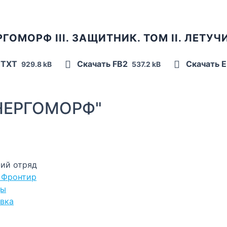
ГОМОРФ III. ЗАЩИТНИК. ТОМ II. ЛЕТУ
 TXT
Скачать FB2
Скачать 
929.8 kB
537.2 kB
НЕРГОМОРФ"
учий отряд
й Фронтир
ды
овка