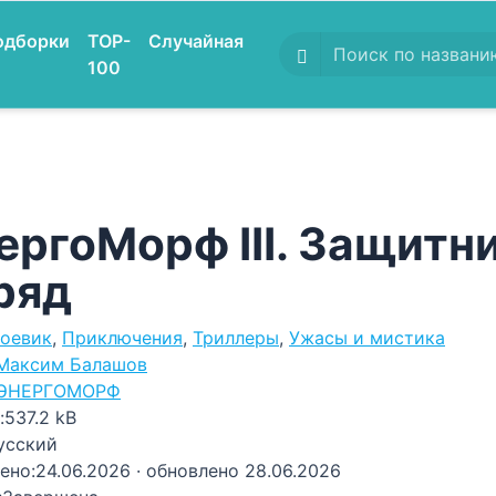
одборки
TOP-
Случайная
100
ергоМорф III. Защитник
ряд
оевик
,
Приключения
,
Триллеры
,
Ужасы и мистика
Максим Балашов
ЭНЕРГОМОРФ
:
537.2 kB
усский
ено:
24.06.2026
· обновлено 28.06.2026