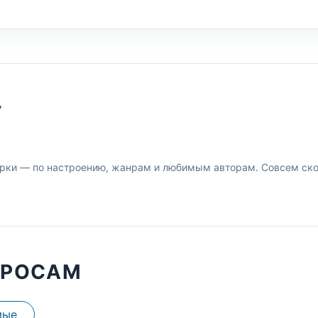
У
рки — по настроению, жанрам и любимым авторам. Совсем скор
ПРОСАМ
мые