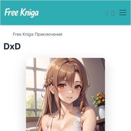
Free Kniga
/
Приключения
DxD