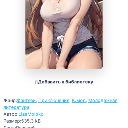
Добавить в библиотеку
Жанр:
Фэнтези
,
Приключения
,
Юмор
,
Молодежная
литература
Автор:
LizaMoloko
Размер:
535.3 kB
Язык:
Русский