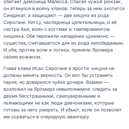
обитает демоница Малисса. Спасая чужой рюкзак,
он втянулся в войну кланов: теперь за ним охотится
Синдикат, а защищают — две кицунэ из рода
Сирогане. Китсу, наследница целительницы, и её
сестра Аки, воин с когтями и темпераментом
хищника. Обе пережили нападение цукимоно —
существа, считавшегося для их рода непобедимым.
И обе, против воли и логики, приняли Яромира
своим вожаком.
Глава клана Исао Сирогане в ярости: кицунэ не
должны менять верность. Он мог бы устранить
парня, но доверился чуйке дочери. Взамен —
возложил на Яромира невыполнимое: следить за
двумя бесстрашными, самоуверенными и
пьянеющими не как люди девчонками, которые
готовы за него умереть. И убьют, если он позволит
им сорваться в очередную авантюру.