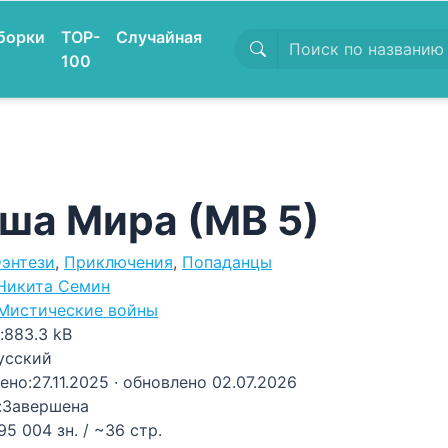
борки
TOP-
Случайная
100
ша Мира (МВ 5)
энтези
,
Приключения
,
Попаданцы
Никита Семин
Мистические войны
:
883.3 kB
усский
ено:
27.11.2025
· обновлено 02.07.2026
:
Завершена
95 004 зн. / ~36 стр.