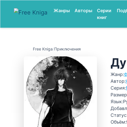
Жанры
Авторы
Серии
Под
книг
Free Kniga
/
Приключения
Ду
Жанр:
Ф
Автор:
Серия:
Размер
Язык:
Р
Добавл
Статус
Объём: