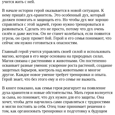
учится жить с ней.
В начале истории герой оказывается в новой ситуации. К
нему пришёл дух-хранитель. Это особенный дух, который
должен помогать и защищать его. Но чтобы дух мог хорошо
справляться с этой задачей, герою нужно тренироваться и
развиваться. Сделать это не просто, потому что дух очень
силён и даже жесток. Он не станет колебаться, если появится
угроза, он сразу примет бой. Герой и его семья понимают, что
сейчас им нужно готовиться к опасностям.
Главный герой учится управлять своей силой и использовать
магию, которая в его мире основана на природных силах.
Магия связана с растениями и животными. Он постепенно
осваивает разные умения: ускорение роста растений, создание
защитных барьеров, контроль над животными и многое
другое. Каждое новое умение требует тренировки и опыта.
Герой знает, что без этого ему и его семье не выжить.
В книге показано, как семья героя реагирует на появление
духа-хранителя и новые обстоятельства. Мать героя волнуется
за сына, но понимает, что дух нужен для его защиты. Она
хочет, чтобы дети научились сами справляться с трудностями
и могли постоять за себя. Отец тоже принимает решения о
том, как организовать тренировки и подготовку к будущим