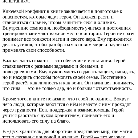
испытаниям.
Ключевой конфликт в книге заключается в подготовке к
опасностям, которые ждут героя. Он должен расти и
становиться сильнее, чтобы защитить себя и близких.
Внутренние сомнения, необходимость учиться и постоянная
тренировка занимают важное место в истории. Герой не сразу
понимает все тонкости магии и своего дара. Ему приходится
делать усилия, чтобы разобраться в новом мире и научиться
применять свои способности.
Важная часть сюжета — это обучение и испытания. Герой
сталкивается с разными задачами: и боевыми, и
повседневными. Ему нужно уметь создавать защиту, нападать,
но и находить способы помогать своей семье. Постепенно
герой растёт как личность и как воин. Он начинает понимать,
что сила — это не только дар, но и большая ответственность.
Кроме того, в книге показано, что герой не одинок. Вокруг
него люди, которые заботятся о нём и вместе с ним проходят
через трудности. Есть поддержка и взаимопомощь. Герой
учится работать с духом-хранителем, понимать его и
использовать его силу на благо.
В «Дух-хранитель для оборотня» представлен мир, где магия
тесно связана с природой и жизнью. Герой — это человек,