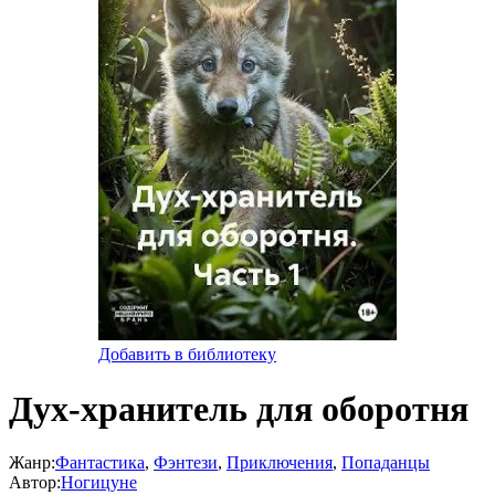
Добавить в библиотеку
Дух-хранитель для оборотня
Жанр:
Фантастика
,
Фэнтези
,
Приключения
,
Попаданцы
Автор:
Ногицуне