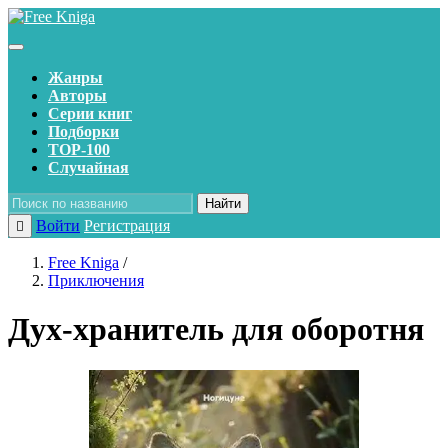
Жанры
Авторы
Серии книг
Подборки
TOP-100
Случайная
Найти
Войти
Регистрация
Free Kniga
/
Приключения
Дух-хранитель для оборотня