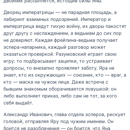
двойник рассыплется, истощив силы Яны.
Дворец императрицы — не парадная площадь, а
лабиринт взаимных подозрений. Император и
императрица ведут тихую войну, их дворы пакостят
друг другу с наслаждением, а ведьмам до сих пор
не доверяют. Каждая фрейлина-ведьма получает
эспера-напарника, каждый разговор может
оказаться проверкой. Разумовский играет свою
игру: то подбрасывает зацепки, то устраивает
допросы, то внезапно проявляет заботу. Яра не
знает, кто из окружающих — союзник, кто — враг, а
кто — маска на чужом лице. Даже встреча с
бывшим знакомым оборачивается ловушкой: он
либо выполняет приказ, либо сам не тот, за кого
себя выдаёт.
Александр Иванович, глава отдела эсперов, рискует
головой, отправляя Яру под чужим именем. Он
боится не разоблачения — он боится, что Яна