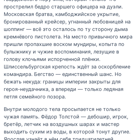
прострелил бедро старшего офицера на дуэли.
Московская братва, камбоджийское укрытие,
бронированный крейсер, угнанный любовницей на
шоппинг — всё это осталось по ту сторону дыма
кремнёвого пистолета. На место привычного мира
пришли пропахшие воском мундиры, копыта по
булыжнику и чужие воспоминания, лезущие в
голову клочьями испорченной плёнки.
Шлиссельбургская крепость ждёт за оскорбление
командира. Бегство — единственный шанс. Но
бежать некуда: границы империи закрыты для
героя-неудачника, а впереди — только ледяная
петля семейного позора.
Внутри молодого тела просыпается не только
чужая память. Фёдор Толстой — дебошир, игрок,
бретёр, летчик на воздушных шарах и мастер
выходить сухим из воды, в которой тонут другие.
Ярослав узнаёт в нём себя тридцатилетней