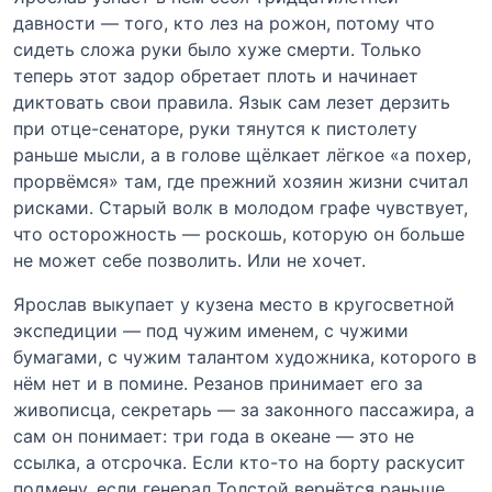
давности — того, кто лез на рожон, потому что
сидеть сложа руки было хуже смерти. Только
теперь этот задор обретает плоть и начинает
диктовать свои правила. Язык сам лезет дерзить
при отце-сенаторе, руки тянутся к пистолету
раньше мысли, а в голове щёлкает лёгкое «а похер,
прорвёмся» там, где прежний хозяин жизни считал
рисками. Старый волк в молодом графе чувствует,
что осторожность — роскошь, которую он больше
не может себе позволить. Или не хочет.
Ярослав выкупает у кузена место в кругосветной
экспедиции — под чужим именем, с чужими
бумагами, с чужим талантом художника, которого в
нём нет и в помине. Резанов принимает его за
живописца, секретарь — за законного пассажира, а
сам он понимает: три года в океане — это не
ссылка, а отсрочка. Если кто-то на борту раскусит
подмену, если генерал Толстой вернётся раньше