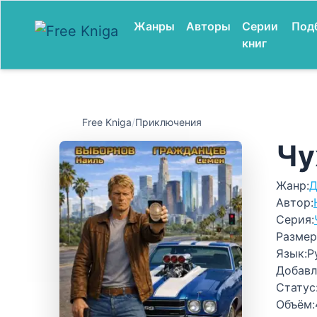
Жанры
Авторы
Серии
Под
книг
Free Kniga
/
Приключения
Чу
Жанр:
Д
Автор:
Серия:
Размер
Язык:
Р
Добавл
Статус
Объём: