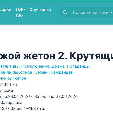
борки
TOP-
Случайная
100
жой жетон 2. Крутящ
етективы
,
Приключения
,
Драма
,
Попаданцы
Наиль Выборнов
,
Семен Гражданцев
Чужой жетон
:
481.4 kB
усский
ено:
24.04.2026
· обновлено 28.06.2026
:
Завершена
430 638 зн. / ~163 стр.