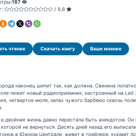
отры:
187
г:
/
8,8
ать чтение
Скачать книгу
Ваше мнение
орода наконец шипит так, как должна. Свинина лопатк
толе лежит новый радиоприемник, настроенный на Led Ze
я, четвертое июля, запах чужого барбекю сквозь поли
.
та двойная жизнь давно перестала быть анекдотом. Он 
 которой не вернуться. Десять дней назад его выписал
угонов в Южном Централе, живет в трейлере, кормит пс