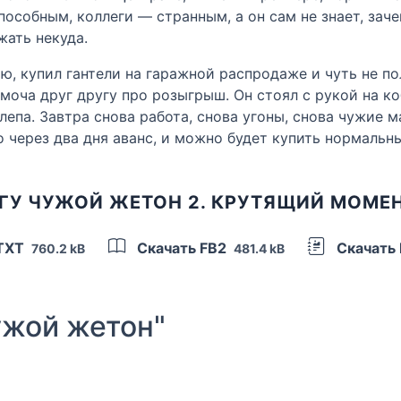
пособным, коллеги — странным, а он сам не знает, зач
жать некуда.
ю, купил гантели на гаражной распродаже и чуть не по
рмоча друг другу про розыгрыш. Он стоял с рукой на ко
нелепа. Завтра снова работа, снова угоны, снова чужие
о через два дня аванс, и можно будет купить нормальн
ГУ ЧУЖОЙ ЖЕТОН 2. КРУТЯЩИЙ МОМЕ
 TXT
Скачать FB2
Скачать
760.2 kB
481.4 kB
жой жетон"