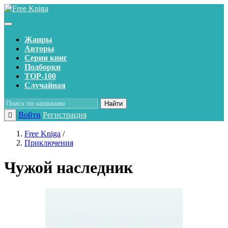
Жанры
Авторы
Серии книг
Подборки
TOP-100
Случайная
Найти
Войти
Регистрация
Free Kniga
/
Приключения
Чужой наследник