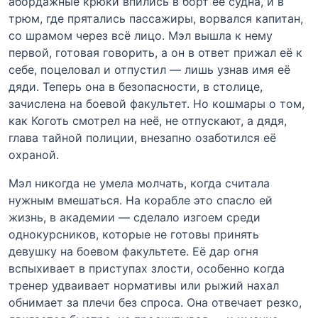
абордажные крюки впились в борт её судна, и в
трюм, где прятались пассажиры, ворвался капитан,
со шрамом через всё лицо. Мэл вышла к нему
первой, готовая говорить, а он в ответ прижал её к
себе, поцеловал и отпустил — лишь узнав имя её
дяди. Теперь она в безопасности, в столице,
зачислена на боевой факультет. Но кошмары о том,
как Коготь смотрел на неё, не отпускают, а дядя,
глава тайной полиции, внезапно озаботился её
охраной.
Мэл никогда не умела молчать, когда считала
нужным вмешаться. На корабле это спасло ей
жизнь, в академии — сделало изгоем среди
однокурсников, которые не готовы принять
девушку на боевом факультете. Её дар огня
вспыхивает в приступах злости, особенно когда
тренер удваивает нормативы или рыжий нахал
обнимает за плечи без спроса. Она отвечает резко,