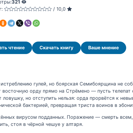
отры:
321
г:
/
10,0
ать чтение
Скачать книгу
Ваше мнение
 истреблению гулей, но боярская Семибоярщина не соб
т восточную орду прямо на Стрёмено — пусть телепат
ловушку, но отступить нельзя: орда прорвётся к невы
ической бактерией, превращая триста воинов в эбонит
жённых вирусом подданных. Поражение — смерть всем, 
ть, стоя в чёрной чешуе у алтаря.