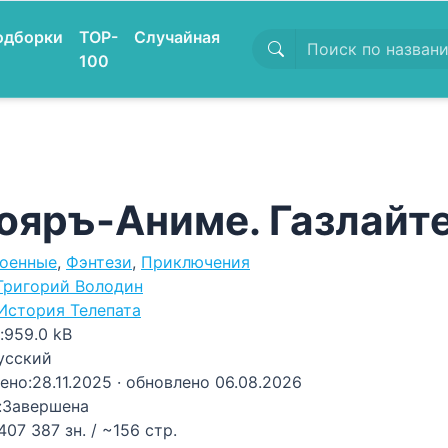
одборки
TOP-
Случайная
100
ояръ-Аниме. Газлайте
оенные
,
Фэнтези
,
Приключения
Григорий Володин
История Телепата
:
959.0 kB
усский
ено:
28.11.2025
· обновлено 06.08.2026
:
Завершена
407 387 зн. / ~156 стр.