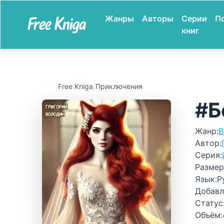
Жанры
Авторы
Серии
П
книг
Free Kniga
/
Приключения
#Б
Жанр:
В
Автор:
Серия:
Размер
Язык:
Р
Добавл
Статус
Объём: