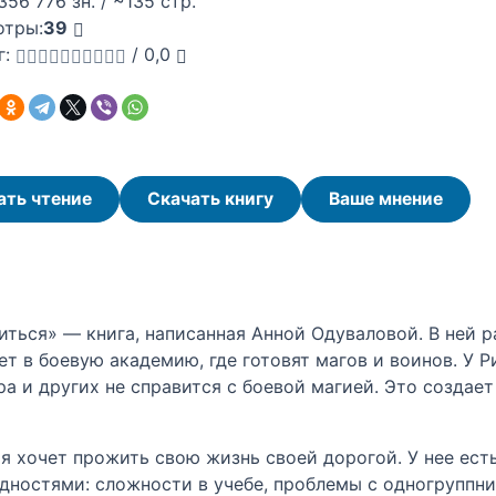
356 776 зн. / ~135 стр.
отры:
39
г:
/
0,0
ать чтение
Скачать книгу
Ваше мнение
иться» — книга, написанная Анной Одуваловой. В ней 
ет в боевую академию, где готовят магов и воинов. У 
ра и других не справится с боевой магией. Это создае
я хочет прожить свою жизнь своей дорогой. У нее есть
удностями: сложности в учебе, проблемы с одногрупп