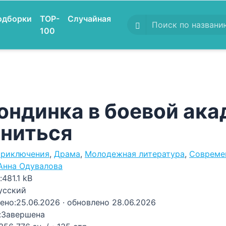
одборки
TOP-
Случайная
100
ондинка в боевой ака
ниться
риключения
,
Драма
,
Молодежная литература
,
Совреме
Анна Одувалова
:
481.1 kB
усский
ено:
25.06.2026
· обновлено 28.06.2026
:
Завершена