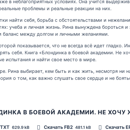
аже в неблагоприятных условиях. Она учится выдержив
 реальные проблемы и реальные реакции на них.
ки найти себя, борьба с обстоятельствами и нежелан
х: учеба и личная жизнь. Рина вынуждена бороться и з
ти баланс между долгом и личными желаниями.
оторой показывается, что не всегда всё идет гладко.
рять себя. Книга «Блондинка в боевой академии. Не х
е испытания и найти свое место в мире.
ре. Рина выбирает, кем быть и как жить, несмотря ни н
тория о том, как важно слушать свое сердце и не боят
ДИНКА В БОЕВОЙ АКАДЕМИИ. НЕ ХОЧУ
 TXT
Скачать FB2
Скачать 
629.9 kB
481.1 kB