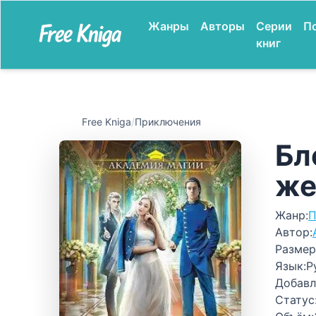
Жанры
Авторы
Серии
П
книг
Free Kniga
/
Приключения
Бл
же
Жанр:
П
Автор:
Размер
Язык:
Р
Добавл
Статус