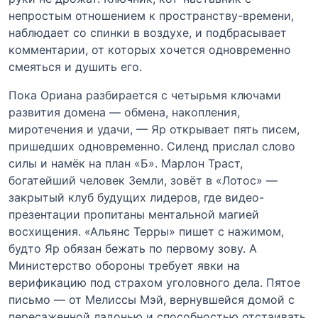
непростым отношением к пространству-времени,
наблюдает со спинки в воздухе, и подбрасывает
комментарии, от которых хочется одновременно
смеяться и душить его.
Пока Ориана разбирается с четырьмя ключами
развития домена — обмена, накопления,
миротечения и удачи, — Яр открывает пять писем,
пришедших одновременно. Силенд прислал слово
силы и намёк на план «Б». Марлон Траст,
богатейший человек Земли, зовёт в «Лотос» —
закрытый клуб будущих лидеров, где видео-
презентации пропитаны ментальной магией
восхищения. «Альянс Терры» пишет с нажимом,
будто Яр обязан бежать по первому зову. А
Министерство обороны требует явки на
верификацию под страхом уголовного дела. Пятое
письмо — от Мелиссы Мэй, вернувшейся домой с
пересаженной ладонью и способностью отстаивать