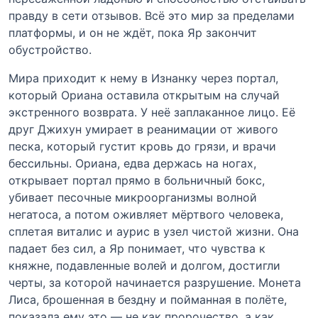
правду в сети отзывов. Всё это мир за пределами
платформы, и он не ждёт, пока Яр закончит
обустройство.
Мира приходит к нему в Изнанку через портал,
который Ориана оставила открытым на случай
экстренного возврата. У неё заплаканное лицо. Её
друг Джихун умирает в реанимации от живого
песка, который густит кровь до грязи, и врачи
бессильны. Ориана, едва держась на ногах,
открывает портал прямо в больничный бокс,
убивает песочные микроорганизмы волной
негатоса, а потом оживляет мёртвого человека,
сплетая виталис и аурис в узел чистой жизни. Она
падает без сил, а Яр понимает, что чувства к
княжне, подавленные волей и долгом, достигли
черты, за которой начинается разрушение. Монета
Лиса, брошенная в бездну и пойманная в полёте,
показала ему это — не как пророчество, а как