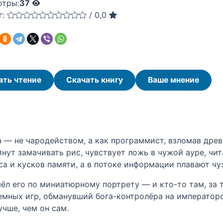
отры:
37
г:
/
0,0
ать чтение
Скачать книгу
Ваше мнение
а — не чародейством, а как программист, взломав древ
инут замачивать рис, чувствует ложь в чужой ауре, ч
а и кусков памяти, а в потоке информации плавают чу
л его по миниатюрному портрету — и кто-то там, за ты
мных игр, обманувший бога-контролёра на императорс
учше, чем он сам.