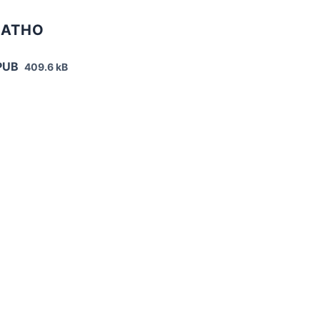
ЛАТНО
PUB
409.6 kB