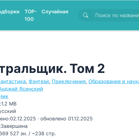
одборки
TOP-
Случайная
100
тральщик. Том 2
антастика
,
Фэнтези
,
Приключения
,
Образование и наук
Анджей Ясинский
Ник
:
1.2 MB
усский
ено:
02.12.2025
· обновлено 01.12.2025
:
Завершена
669 527 зн. / ~238 стр.