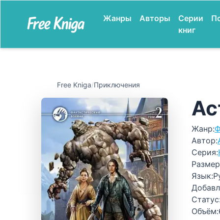
Жанры
Авторы
Серии
П
книг
Free Kniga
/
Приключения
Ас
Жанр:
Ф
Автор:
Серия:
Размер
Язык:
Р
Добавл
Статус
Объём: