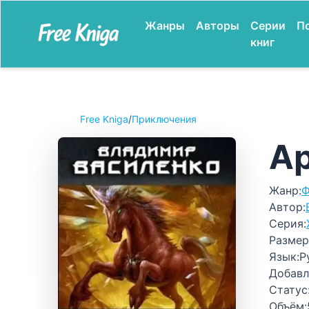
Жанры
Авторы
Серии
П
книг
Free Kniga
/
Приключения
Ар
Жанр:
Ф
Автор:
Серия:
Размер
Язык:
Р
Добавл
Статус
Объём: