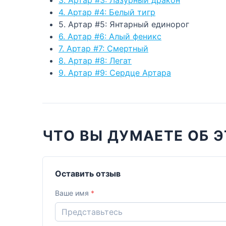
4. Артар #4: Белый тигр
5. Артар #5: Янтарный единорог
6. Артар #6: Алый феникс
7. Артар #7: Смертный
8. Артар #8: Легат
9. Артар #9: Сердце Артара
ЧТО ВЫ ДУМАЕТЕ ОБ Э
Оставить отзыв
Ваше имя
*