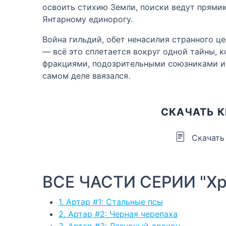
освоить стихию Земли, поиски ведут прями
Янтарному единорогу.
Война гильдий, обет ненасилия странного ц
— всё это сплетается вокруг одной тайны,
фракциями, подозрительными союзниками и с
самом деле ввязался.
СКАЧАТЬ К
Скачать
ВСЕ ЧАСТИ СЕРИИ "Хр
1. Артар #1: Стальные псы
2. Артар #2: Черная черепаха
3. Артар #3: Лазурный дракон