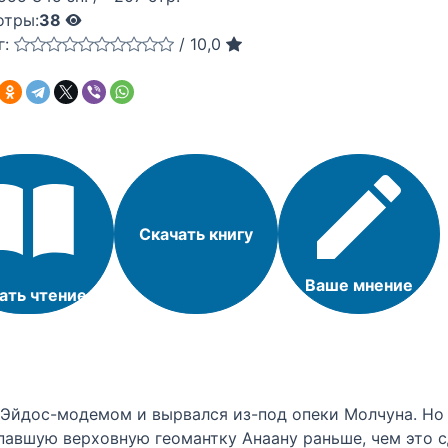
отры:
38
г:
/
10,0
Скачать книгу
Ваше мнение
ать чтение
 Эйдос-модемом и вырвался из-под опеки Молчуна. Но 
опавшую верховную геомантку Анаану раньше, чем это 