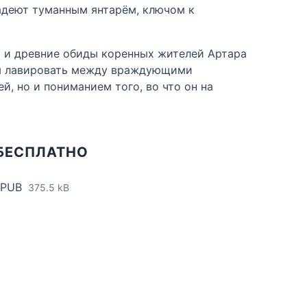
адеют туманным янтарём, ключом к
и и древние обиды коренных жителей Артара
тся лавировать между враждующими
, но и пониманием того, во что он на
 БЕСПЛАТНО
EPUB
375.5 kB