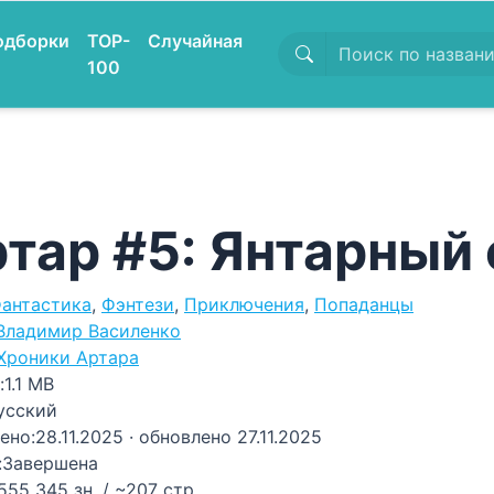
одборки
TOP-
Случайная
100
тар #5: Янтарный
антастика
,
Фэнтези
,
Приключения
,
Попаданцы
Владимир Василенко
Хроники Артара
:
1.1 MB
усский
ено:
28.11.2025
· обновлено 27.11.2025
:
Завершена
555 345 зн. / ~207 стр.