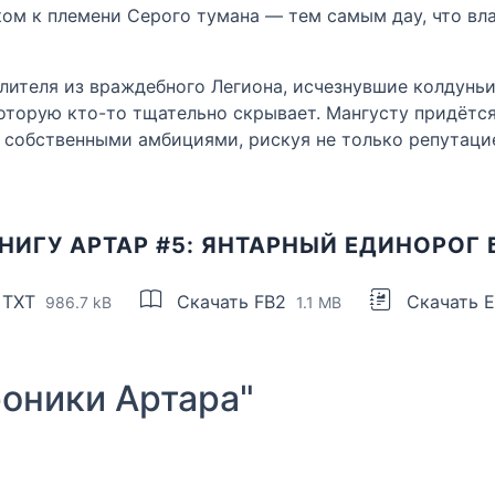
ком к племени Серого тумана — тем самым дау, что вл
елителя из враждебного Легиона, исчезнувшие колдунь
 которую кто-то тщательно скрывает. Мангусту придё
обственными амбициями, рискуя не только репутацией
НИГУ АРТАР #5: ЯНТАРНЫЙ ЕДИНОРОГ
 TXT
Скачать FB2
Скачать 
986.7 kB
1.1 MB
оники Артара"