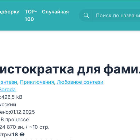
одборки
TOP-
Случайная
100
истократка для фами
энтези
,
Приключения
,
Любовное фэнтези
Boroda
:
496.5 kB
усский
ено:
01.12.2025
:
В процессе
24 870 зн. / ~10 стр.
отры:
18