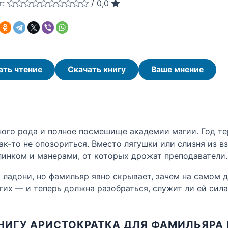
г:
/
0,0
ать чтение
Скачать книгу
Ваше мнение
ного рода и полное посмешище академии магии. Год те
к-то не опозориться. Вместо лягушки или слизня из 
линком и манерами, от которых дрожат преподаватели.
 ладони, но фамильяр явно скрывает, зачем на самом 
угих — и теперь должна разобраться, служит ли ей сила
НИГУ АРИСТОКРАТКА ДЛЯ ФАМИЛЬЯРА