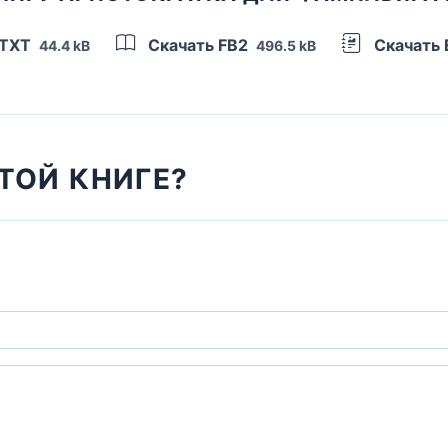
 TXT
Скачать FB2
Скачать
44.4 kB
496.5 kB
ТОЙ КНИГЕ?