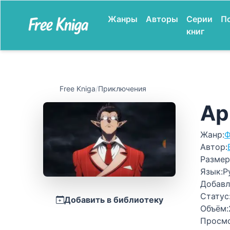
Жанры
Авторы
Серии
П
книг
Free Kniga
/
Приключения
Ар
Жанр:
Ф
Автор:
Размер
Язык:
Р
Добавл
Статус
Добавить в библиотеку
Объём:
Просм