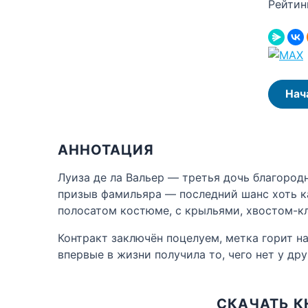
Рейтин
Нач
АННОТАЦИЯ
Луиза де ла Вальер — третья дочь благород
призыв фамильяра — последний шанс хоть ка
полосатом костюме, с крыльями, хвостом-к
Контракт заключён поцелуем, метка горит на
впервые в жизни получила то, чего нет у др
СКАЧАТЬ К