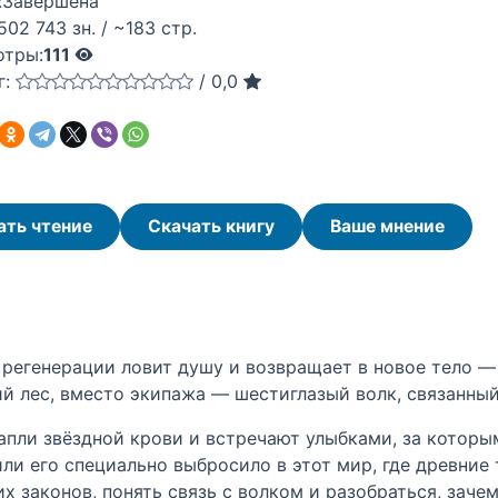
:
Завершена
502 743 зн. / ~183 стр.
отры:
111
г:
/
0,0
ать чтение
Скачать книгу
Ваше мнение
регенерации ловит душу и возвращает в новое тело — 
ий лес, вместо экипажа — шестиглазый волк, связанны
пли звёздной крови и встречают улыбками, за которы
или его специально выбросило в этот мир, где древни
 законов, понять связь с волком и разобраться, заче