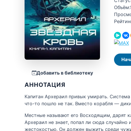
Статус
Объём:
Просм
Рейтин
Нач
Добавить в библиотеку
АННОТАЦИЯ
Капитан Архераил привык умирать. Система 
что-то пошло не так. Вместо корабля — дик
Местные называют его Восходящим, дарят ка
Архераил не знает, попал ли сюда случайно 
жестокостью. Он должен выжить среди чужих