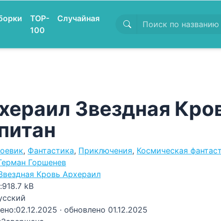
борки
TOP-
Случайная
100
хераил Звездная Кров
питан
оевик
,
Фантастика
,
Приключения
,
Космическая фантас
Герман Горшенев
Звездная Кровь Архераил
:
918.7 kB
усский
ено:
02.12.2025
· обновлено 01.12.2025