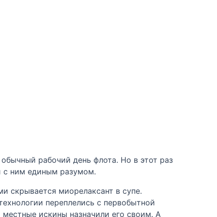
обычный рабочий день флота. Но в этот раз
й с ним единым разумом.
ми скрывается миорелаксант в супе.
е технологии переплелись с первобытной
м местные искины назначили его своим. А