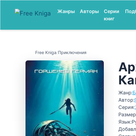
Жанры
Авторы
Серии
Под
книг
Free Kniga
/
Приключения
Ар
Ка
Жанр:
Б
Автор:
Серия:
Размер
Язык:
Р
Добавл