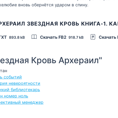
желюбие вновь обернётся ударом в спину.
РХЕРАИЛ ЗВЕЗДНАЯ КРОВЬ КНИГА-1. К
TXT
Скачать FB2
Скачать
893.8 kB
918.7 kB
ездная Кровь Архераил"
итан
пь событий
ория невероятности
ликий библиотекарь
ан номер ноль
ффективный менеджер