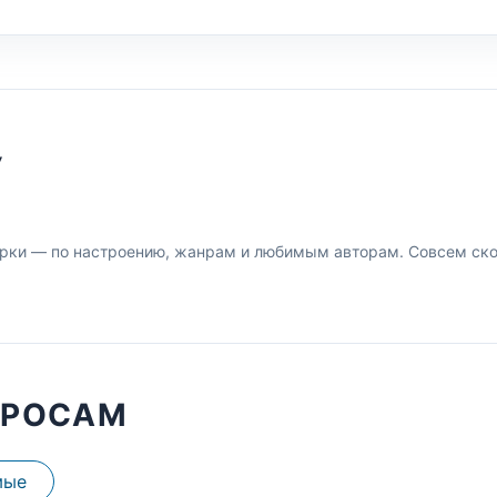
У
рки — по настроению, жанрам и любимым авторам. Совсем скор
ПРОСАМ
мые