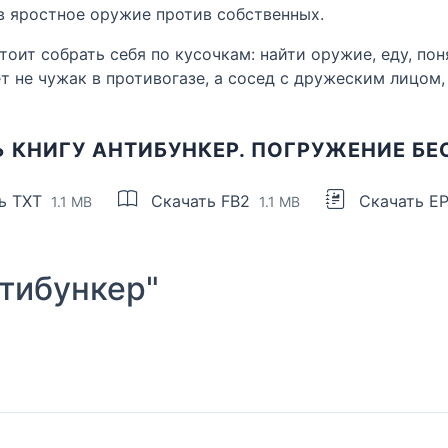
в яростное оружие против собственных.
оит собрать себя по кусочкам: найти оружие, еду, пон
т не чужак в противогазе, а сосед с дружеским лицом,
 КНИГУ АНТИБУНКЕР. ПОГРУЖЕНИЕ Б
ь TXT
Скачать FB2
Скачать E
1.1 MB
1.1 MB
тибункер"