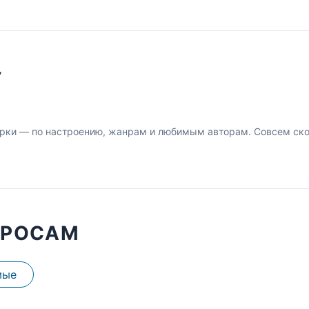
У
рки — по настроению, жанрам и любимым авторам. Совсем скор
ПРОСАМ
мые