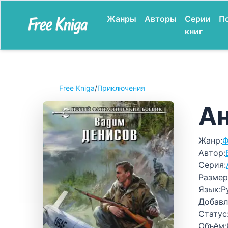
Жанры
Авторы
Серии
П
книг
Free Kniga
/
Приключения
Ан
Жанр:
Ф
Автор:
Серия:
Размер
Язык:
Р
Добавл
Статус
Объём: