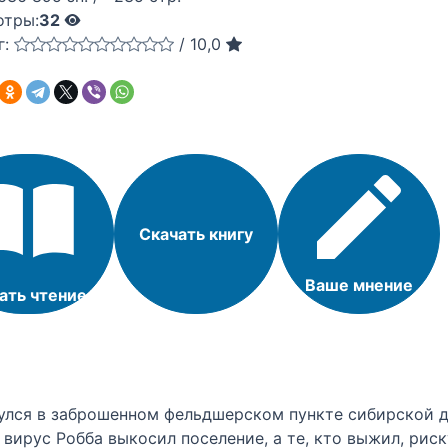
отры:
32
г:
/
10,0
Скачать книгу
Ваше мнение
ать чтение
улся в заброшенном фельдшерском пункте сибирской 
 вирус Робба выкосил поселение, а те, кто выжил, ри