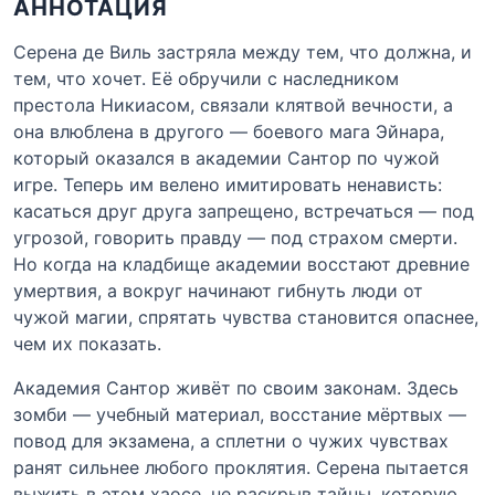
АННОТАЦИЯ
Серена де Виль застряла между тем, что должна, и
тем, что хочет. Её обручили с наследником
престола Никиасом, связали клятвой вечности, а
она влюблена в другого — боевого мага Эйнара,
который оказался в академии Сантор по чужой
игре. Теперь им велено имитировать ненависть:
касаться друг друга запрещено, встречаться — под
угрозой, говорить правду — под страхом смерти.
Но когда на кладбище академии восстают древние
умертвия, а вокруг начинают гибнуть люди от
чужой магии, спрятать чувства становится опаснее,
чем их показать.
Академия Сантор живёт по своим законам. Здесь
зомби — учебный материал, восстание мёртвых —
повод для экзамена, а сплетни о чужих чувствах
ранят сильнее любого проклятия. Серена пытается
выжить в этом хаосе, не раскрыв тайны, которую