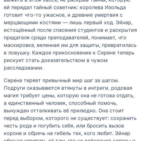
ей передал тайный советник: королева Изольда
готовит что-то ужасное, и древние умертвия с
мерцающими костями — лишь первый ход. Эйнар,
истощённый после спасения студентов и раскрытия
предателя среди преподавателей, понимает, что
маскировка, веленная им для защиты, превратилась
в ловушку. Каждое прикосновение к Серене теперь
рискует стать доказательством в чужом
расследовании.
Серена теряет привычный мир шаг за шагом.
Подруги оказываются втянуты в интриги, родовая
магия требует цены, которую она не готова отдать,
а единственный человек, способный помочь,
вынужден отталкивать её прилюдно. Она стоит
перед выбором, которого не существует: сохранить
честь рода и погубить себя, или бросить вызов
короне и обречь на гибель тех, кого любит. Эйнар
обещал спрятать её там, где не действуют клятвы и