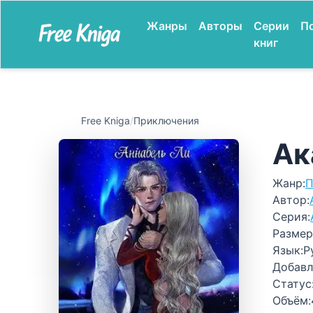
Жанры
Авторы
Серии
П
книг
Free Kniga
/
Приключения
Ак
Жанр:
П
Автор:
Серия:
Размер
Язык:
Р
Добавл
Статус
Объём: