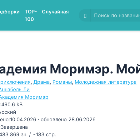
одборки
TOP-
Случайная
100
адемия Моримэр. Мой
риключения
,
Драма
,
Романы
,
Молодежная литература
Аннабель Ли
Академия Моримэр
:
490.6 kB
усский
ено:
10.04.2026
· обновлено 28.06.2026
:
Завершена
483 869 зн. / ~183 стр.