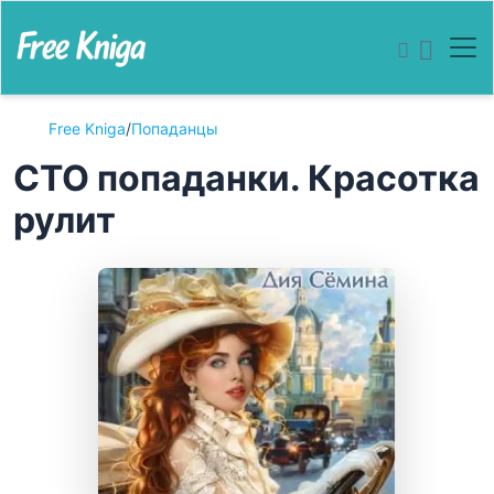
Free Kniga
/
Попаданцы
СТО попаданки. Красотка
рулит