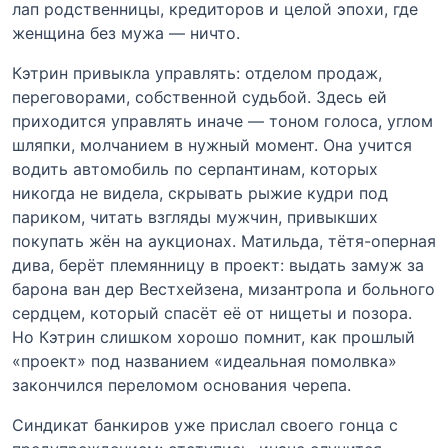
лап родственницы, кредиторов и целой эпохи, где
женщина без мужа — ничто.
Кэтрин привыкла управлять: отделом продаж,
переговорами, собственной судьбой. Здесь ей
приходится управлять иначе — тоном голоса, углом
шляпки, молчанием в нужный момент. Она учится
водить автомобиль по серпантинам, которых
никогда не видела, скрывать рыжие кудри под
париком, читать взгляды мужчин, привыкших
покупать жён на аукционах. Матильда, тётя-оперная
дива, берёт племянницу в проект: выдать замуж за
барона ван дер Вестхейзена, мизантропа и больного
сердцем, который спасёт её от нищеты и позора.
Но Кэтрин слишком хорошо помнит, как прошлый
«проект» под названием «идеальная помолвка»
закончился переломом основания черепа.
Синдикат банкиров уже прислал своего гонца с