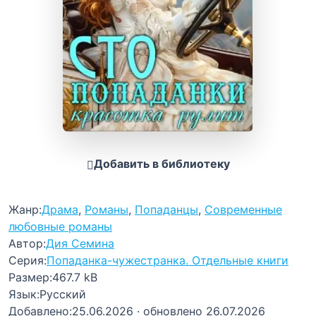
Добавить в библиотеку
Жанр:
Драма
,
Романы
,
Попаданцы
,
Современные
любовные романы
Автор:
Дия Семина
Серия:
Попаданка-чужестранка. Отдельные книги
Размер:
467.7 kB
Язык:
Русский
Добавлено:
25.06.2026
· обновлено 26.07.2026