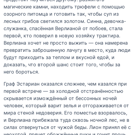
магические камни, находить трюфели с помощью
озорного питомца и готовить так, чтобы суп из
лесных грибов светился золотом. Синна, девочка-
служанка, спасённая Верлианой от побоев, стала
первой, кто поверил в новую хозяйку трактира.
Верлиана хочет не просто выжить — она намерена
превратить заброшенную лачугу в место, куда люди
будут приходить за теплом и вкусной едой, и
доказать, что второй шанс стоит того, чтобы за
него бороться.
Граф Эстариан оказался сложнее, чем казался при
первой встрече — за холодной отстранённостью
скрывается измождённый от бессонных ночей
человек, который варит зелья и отгораживается от
мира стеной недоверия. Его поместье взорвалось,
и Верлиана прибежала туда сквозь ночной лес, не в
силах отвернуться от чужой беды. Лион принял её с
неохотой, прячет обожжённые руки и гонит прочь,