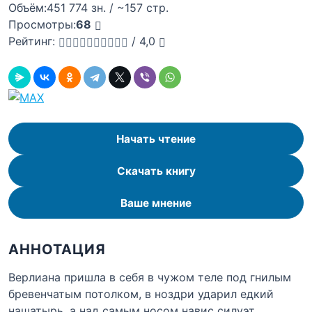
Объём:
451 774 зн. / ~157 стр.
Просмотры:
68
Рейтинг:
/
4,0
Начать чтение
Скачать книгу
Ваше мнение
АННОТАЦИЯ
Верлиана пришла в себя в чужом теле под гнилым
бревенчатым потолком, в ноздри ударил едкий
нашатырь, а над самым носом навис силуэт