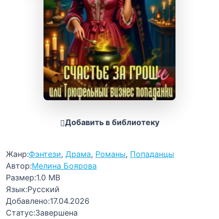
Добавить в библиотеку
Жанр:
Фэнтези
,
Драма
,
Романы
,
Попаданцы
Автор:
Мелина Боярова
Размер:
1.0 MB
Язык:
Русский
Добавлено:
17.04.2026
Статус:
Завершена