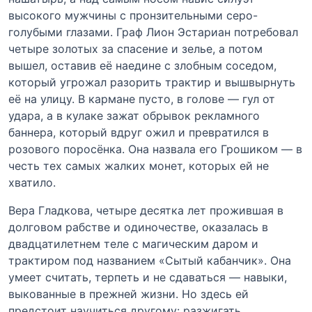
высокого мужчины с пронзительными серо-
голубыми глазами. Граф Лион Эстариан потребовал
четыре золотых за спасение и зелье, а потом
вышел, оставив её наедине с злобным соседом,
который угрожал разорить трактир и вышвырнуть
её на улицу. В кармане пусто, в голове — гул от
удара, а в кулаке зажат обрывок рекламного
баннера, который вдруг ожил и превратился в
розового поросёнка. Она назвала его Грошиком — в
честь тех самых жалких монет, которых ей не
хватило.
Вера Гладкова, четыре десятка лет прожившая в
долговом рабстве и одиночестве, оказалась в
двадцатилетнем теле с магическим даром и
трактиром под названием «Сытый кабанчик». Она
умеет считать, терпеть и не сдаваться — навыки,
выкованные в прежней жизни. Но здесь ей
предстоит научиться другому: разжигать