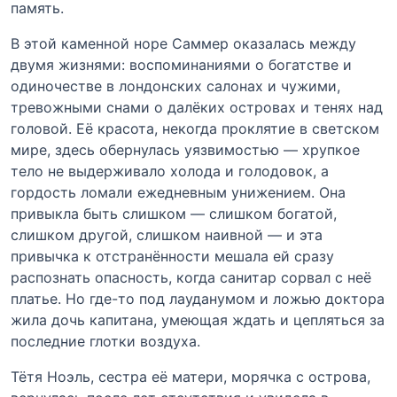
память.
В этой каменной норе Саммер оказалась между
двумя жизнями: воспоминаниями о богатстве и
одиночестве в лондонских салонах и чужими,
тревожными снами о далёких островах и тенях над
головой. Её красота, некогда проклятие в светском
мире, здесь обернулась уязвимостью — хрупкое
тело не выдерживало холода и голодовок, а
гордость ломали ежедневным унижением. Она
привыкла быть слишком — слишком богатой,
слишком другой, слишком наивной — и эта
привычка к отстранённости мешала ей сразу
распознать опасность, когда санитар сорвал с неё
платье. Но где-то под лауданумом и ложью доктора
жила дочь капитана, умеющая ждать и цепляться за
последние глотки воздуха.
Тётя Ноэль, сестра её матери, морячка с острова,