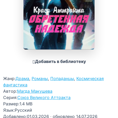
Добавить в библиотеку
Жанр:
Драма
,
Романы
,
Попаданцы
,
Космическая
фантастика
Автор:
Магда Макушева
Серия:
Союз Великого Аттракта
Размер:
1.4 MB
Язык:
Русский
Добавлено:
01.03.2026
· обновлено 14.07.2026