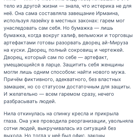
тело из другой жизни — знала, что истерика не для
неё. Она сама составляла завещание Ирмаина,
используя лазейку в местных законах: гарем мог
унаследовать сам себя. Но бумажка — лишь
бумажка, когда вокруг халиф, вельможи и торговцы
артефактами готовы разорвать дворец ай-Мируза
на куски. Дворец, полный сокровищ и чертежей.
Дворец, который сам по себе — артефакт,
умещающийся в ларце. Защитить себя женщины
могли лишь одним способом: найти нового мужа.
Причём фиктивного, адекватного, без властных
замашек, но со статусом достаточным для защиты.
И желательно — всем гаремом сразу, нечего
разбрасывать людей.
Нила откинулась на спинку кресла и прикрыла
глаза. Она уже проводила реорганизации, увольняла
сотни людей, выкручивалась из ситуаций без
выхода. Но тогда у неё был офис, законы