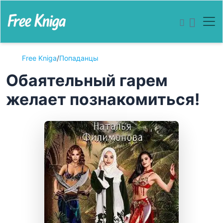
Free Kniga
/
Попаданцы
Обаятельный гарем
желает познакомиться!