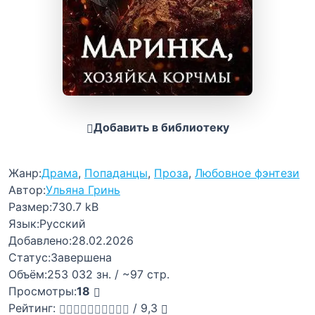
Добавить в библиотеку
Жанр:
Драма
,
Попаданцы
,
Проза
,
Любовное фэнтези
Автор:
Ульяна Гринь
Размер:
730.7 kB
Язык:
Русский
Добавлено:
28.02.2026
Статус:
Завершена
Объём:
253 032 зн. / ~97 стр.
Просмотры:
18
Рейтинг:
/
9,3