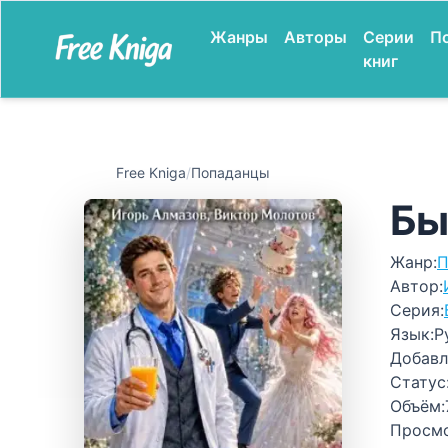
Жанры
Авторы
Серии
П
книг
Free Kniga
/
Попаданцы
Бы
Жанр:
П
Автор:
Серия:
Язык:
Р
Добавл
Статус
Объём:
Просм