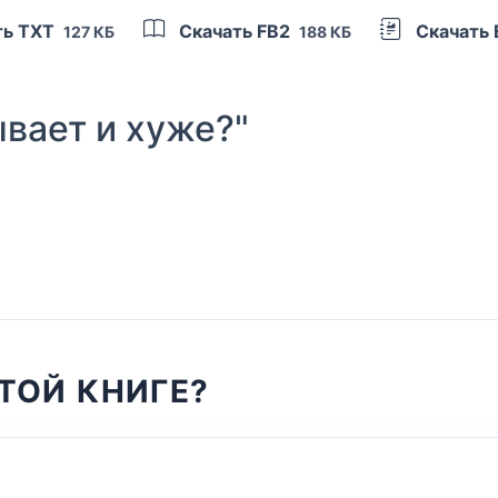
ть TXT
Скачать FB2
Скачать
127 КБ
188 КБ
вает и хуже?"
ТОЙ КНИГЕ?