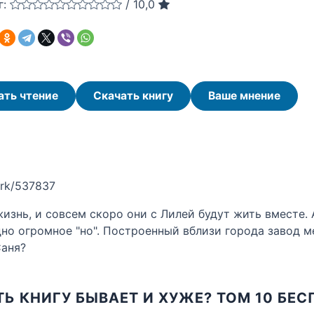
г:
/
10,0
ать чтение
Скачать книгу
Ваше мнение
ork/537837
изнь, и совсем скоро они с Лилей будут жить вместе. 
дно огромное "но". Построенный вблизи города завод ме
Саня?
Ь КНИГУ БЫВАЕТ И ХУЖЕ? ТОМ 10 БЕ