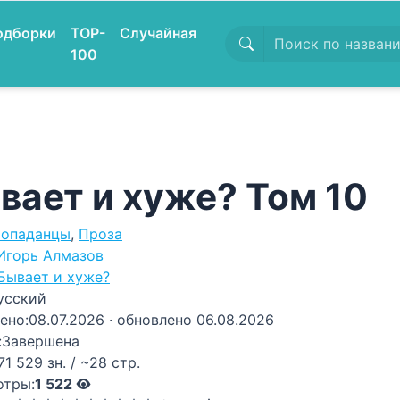
одборки
TOP-
Случайная
100
вает и хуже? Том 10
опаданцы
,
Проза
Игорь Алмазов
Бывает и хуже?
усский
ено:
08.07.2026
· обновлено 06.08.2026
:
Завершена
71 529 зн. / ~28 стр.
отры:
1 522