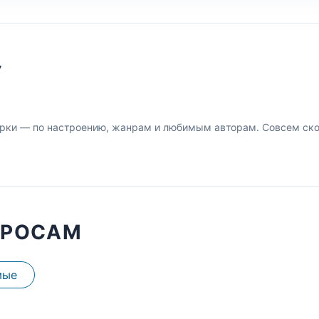
У
рки — по настроению, жанрам и любимым авторам. Совсем скор
ПРОСАМ
мые