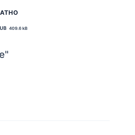
ЛАТНО
PUB
409.6 kB
е"