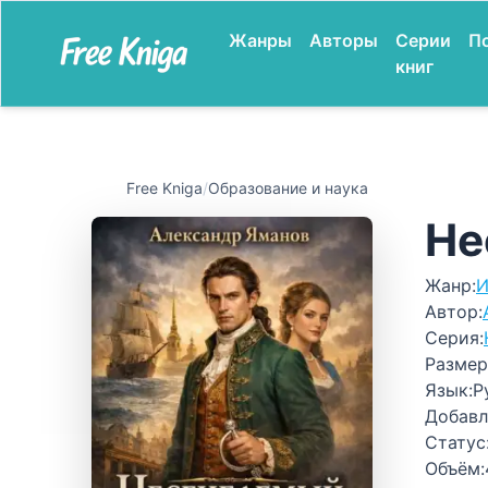
Жанры
Авторы
Серии
П
книг
Free Kniga
/
Образование и наука
Не
Жанр:
И
Автор:
Серия:
Размер
Язык:
Р
Добавл
Статус
Объём: