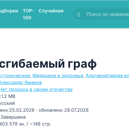
одборки
TOP-
Случайная
100
сгибаемый граф
сторические
,
Медицина и здоровье
,
Альтернативная и
Александр Яманов
Нет пророка в своем отечестве
:
1.2 MB
усский
ено:
25.02.2026
· обновлено 28.07.2026
:
Завершена
403 579 зн. / ~148 стр.