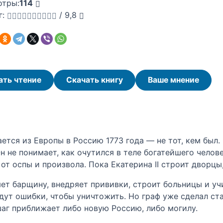
отры:
114
г:
/
9,8
ать чтение
Скачать книгу
Ваше мнение
ся из Европы в Россию 1773 года — не тот, кем был. 
н не понимает, как очутился в теле богатейшего челов
от оспы и произвола. Пока Екатерина II строит дворцы,
ет барщину, внедряет прививки, строит больницы и учи
 ошибки, чтобы уничтожить. Но граф уже сделал став
шаг приближает либо новую Россию, либо могилу.