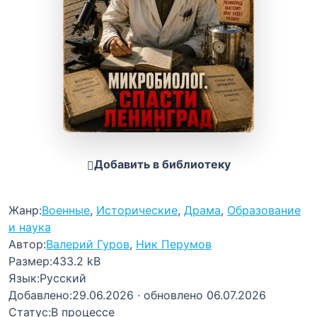
Добавить в библиотеку
Жанр:
Военные
,
Исторические
,
Драма
,
Образование
и наука
Автор:
Валерий Гуров
,
Ник Перумов
Размер:
433.2 kB
Язык:
Русский
Добавлено:
29.06.2026
· обновлено 06.07.2026
Статус:
В процессе