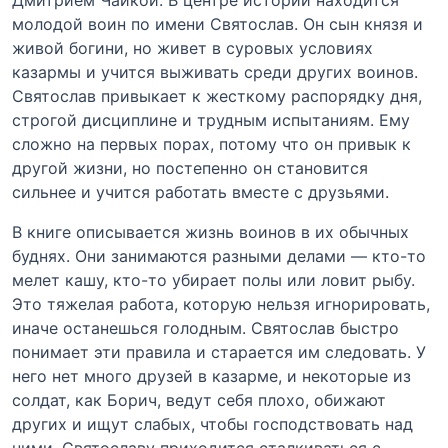
Дмитрием Чайкой. В центре истории находится
молодой воин по имени Святослав. Он сын князя и
живой богини, но живет в суровых условиях
казармы и учится выживать среди других воинов.
Святослав привыкает к жесткому распорядку дня,
строгой дисциплине и трудным испытаниям. Ему
сложно на первых порах, потому что он привык к
другой жизни, но постепенно он становится
сильнее и учится работать вместе с друзьями.
В книге описывается жизнь воинов в их обычных
буднях. Они занимаются разными делами — кто-то
мелет кашу, кто-то убирает полы или ловит рыбу.
Это тяжелая работа, которую нельзя игнорировать,
иначе останешься голодным. Святослав быстро
понимает эти правила и старается им следовать. У
него нет много друзей в казарме, и некоторые из
солдат, как Борич, ведут себя плохо, обижают
других и ищут слабых, чтобы господствовать над