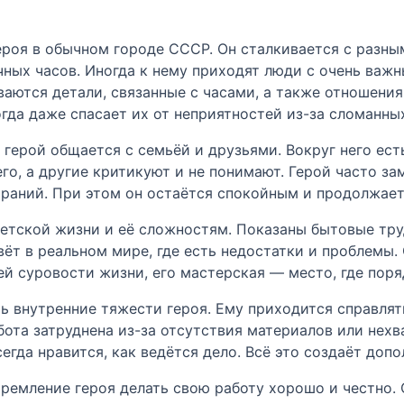
роя в обычном городе СССР. Он сталкивается с разны
ных часов. Иногда к нему приходят люди с очень важн
ваются детали, связанные с часами, а также отношения 
гда даже спасает их от неприятностей из-за сломанных
й герой общается с семьёй и друзьями. Вокруг него ес
о, а другие критикуют и не понимают. Герой часто зам
араний. При этом он остаётся спокойным и продолжает
етской жизни и её сложностям. Показаны бытовые тру
ёт в реальном мире, где есть недостатки и проблемы.
ей суровости жизни, его мастерская — место, где пор
сть внутренние тяжести героя. Ему приходится справля
бота затруднена из-за отсутствия материалов или нехв
егда нравится, как ведётся дело. Всё это создаёт доп
ремление героя делать свою работу хорошо и честно. 