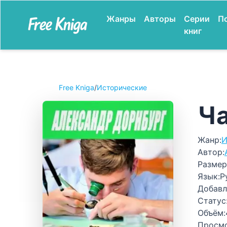
Жанры
Авторы
Серии
П
книг
Free Kniga
/
Исторические
Ч
Жанр:
И
Автор:
Размер
Язык:
Р
Добавл
Статус
Объём:
Просм