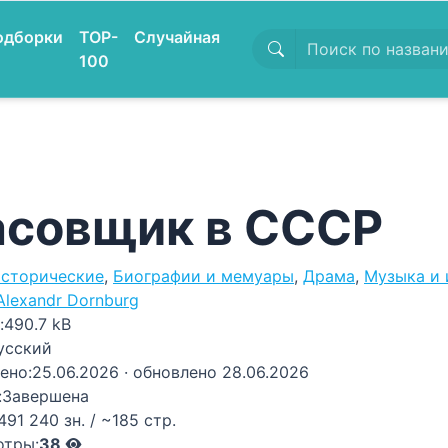
одборки
TOP-
Случайная
100
асовщик в СССР
сторические
,
Биографии и мемуары
,
Драма
,
Музыка и 
Alexandr Dornburg
:
490.7 kB
усский
ено:
25.06.2026
· обновлено 28.06.2026
:
Завершена
491 240 зн. / ~185 стр.
отры:
38